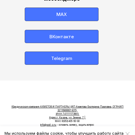
МАХ
ВКонтакте
Telegram
Юридическая компания АХМЕТОВ И ПАРТНЕРЫ (ИП Ахметова Екатерина Павловна, ОГРНИП
321169000074315,
ИНН 741111173661)
Адрес:г. Казань, ул. Зинина, 7 |
МАХ:
8(953)405-60-90
info@sod-z.ru
- оставить заявку, задать вопрос
marketing@sod-z.ru
- по вопросам рекламы и маркетинга
Мы используем файлы cookie, чтобы улучшить работу сайта