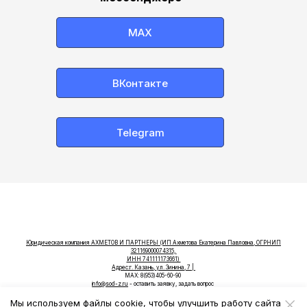
МАХ
ВКонтакте
Telegram
Юридическая компания АХМЕТОВ И ПАРТНЕРЫ (ИП Ахметова Екатерина Павловна, ОГРНИП
321169000074315,
ИНН 741111173661)
Адрес:г. Казань, ул. Зинина, 7 |
МАХ:
8(953)405-60-90
info@sod-z.ru
- оставить заявку, задать вопрос
marketing@sod-z.ru
- по вопросам рекламы и маркетинга
Мы используем файлы cookie, чтобы улучшить работу сайта